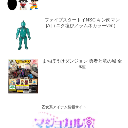
ファイブスタートイNSC キン肉マン
[A]（ニク塩び／ラムネカラーver.）
まちぼうけダンジョン 勇者と竜の城 全
6種
乙女系アイテム情報サイト