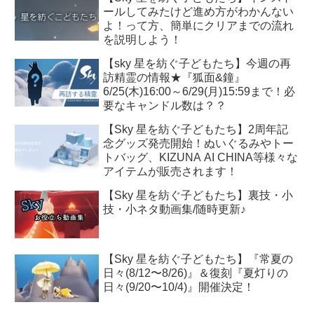
ールしてみたけど進め方がわかんない
よ！って方、簡単にクリアまでの流れ
を説明しよう！
【sky 星を紡ぐ子どもたち】今週の再
訪精霊の情報★『狐面&鐘』
6/25(木)16:00～6/29(月)15:59まで！必
要なキャンドル数は？？
【Sky 星を紡ぐ子どもたち】2周年記
念グッズ発売開始！ぬいぐるみやトー
トバッグ、KIZUNA AI CHINA等様々な
アイテムが販売されます！
【Sky 星を紡ぐ子どもたち】裏技・小
技・小ネタ動画集/随時更新♪
【Sky 星を紡ぐ子どもたち】『常夏の
日々(8/12〜8/26)』＆復刻『夏灯りの
日々(9/20〜10/4)』開催決定！