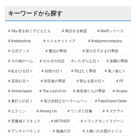
キーワードから探す
Sky 星を紡ぐ子どもたち
再訪する精霊
NieRシリーズ
thatskyshop
リトルナイトメア
thatgamecompany
公式グッズ
魔法の季節
星の王子さまの季節
その他ゲーム
ゼルダの伝説
いたずらな日々
楽園の季節
虹かける日々
自然の日々
羽ばたく季節
風ノ旅ビト
花笑む日々
預言者の季節
聖なる星の日々
FF
AnimeJapan
The Last of Us
表現者たちの季節
Arcane
夏灯りの日々
美少女戦士セーラームーン
Fate/Grand Order
ピクミン
Among Us
ワンダと巨像
キズナアイ
悪魔城ドラキュラ
MOTHER
ドラッグオンドラグーン
アンチャーテッド
鬼滅の刃
人喰いの大鷲のトリコ