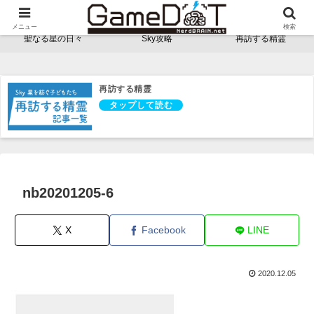
NerdBRAINゲーム支部 - ゲームドット -
メニュー
検索
聖なる星の日々
Sky攻略
再訪する精霊
再訪する精霊
nb20201205-6
X
Facebook
LINE
2020.12.05