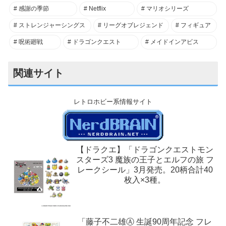
感謝の季節
Netflix
マリオシリーズ
ストレンジャーシングス
リーグオブレジェンド
フィギュア
呪術廻戦
ドラゴンクエスト
メイドインアビス
関連サイト
レトロホビー系情報サイト
【ドラクエ】「ドラゴンクエストモン
スターズ3 魔族の王子とエルフの旅 フ
レークシール」3月発売。20柄合計40
枚入×3種。
「藤子不二雄Ⓐ 生誕90周年記念 フレ