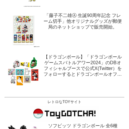
「藤子不二雄Ⓐ 生誕90周年記念 フレ
ーム切手」他オリジナルグッズが郵便
局のネットショップで販売開始。
【ドラゴンボール】「ドラゴンボール
ゲームスバトルアワー2024」のDBオ
フィシャルブースで公式X(Twitter）を
フォローするとドラゴンボールオフィ
シャルステッカーがもらえる。1月27
日,28日@ロサンゼルス。
レトロなTOYサイト
ソフビッツ ドラゴンボール 全6種