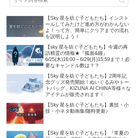
【Sky 星を紡ぐ子どもたち】インスト
ールしてみたけど進め方がわかんない
よ！って方、簡単にクリアまでの流れ
を説明しよう！
【sky 星を紡ぐ子どもたち】今週の再
訪精霊の情報★『狐面&鐘』
6/25(木)16:00～6/29(月)15:59まで！必
要なキャンドル数は？？
【Sky 星を紡ぐ子どもたち】2周年記
念グッズ発売開始！ぬいぐるみやトー
トバッグ、KIZUNA AI CHINA等様々な
アイテムが販売されます！
【Sky 星を紡ぐ子どもたち】裏技・小
技・小ネタ動画集/随時更新♪
【Sky 星を紡ぐ子どもたち】『常夏の