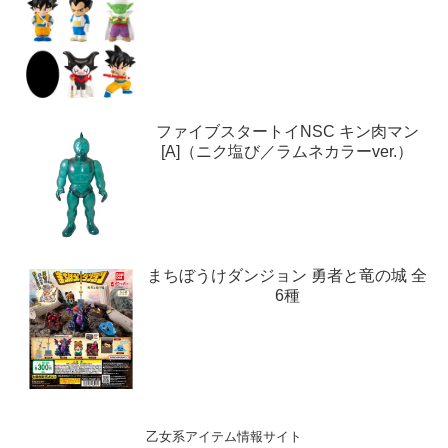
ファイブスタートイNSC キン肉マン
[A]（ニク塩び／ラムネカラーver.）
まちぼうけダンジョン 勇者と竜の城 全
6種
乙女系アイテム情報サイト