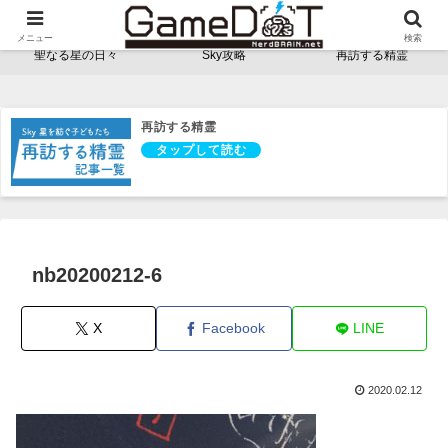
NerdBRAINゲーム支部 - ゲームドット -
メニュー
検索
聖なる星の日々
Sky攻略
再訪する精霊
再訪する精霊
nb20200212-6
X
Facebook
LINE
2020.02.12