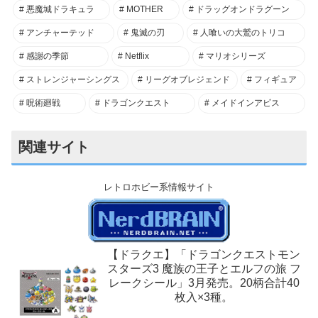
悪魔城ドラキュラ
MOTHER
ドラッグオンドラグーン
アンチャーテッド
鬼滅の刃
人喰いの大鷲のトリコ
感謝の季節
Netflix
マリオシリーズ
ストレンジャーシングス
リーグオブレジェンド
フィギュア
呪術廻戦
ドラゴンクエスト
メイドインアビス
関連サイト
レトロホビー系情報サイト
【ドラクエ】「ドラゴンクエストモン
スターズ3 魔族の王子とエルフの旅 フ
レークシール」3月発売。20柄合計40
枚入×3種。