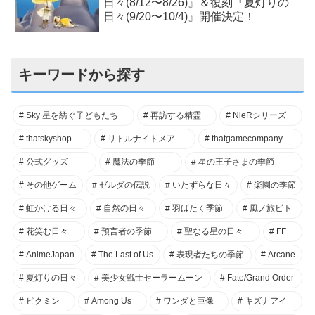
日々(8/12〜8/26)』＆復刻『夏灯りの
日々(9/20〜10/4)』開催決定！
キーワードから探す
Sky 星を紡ぐ子どもたち
再訪する精霊
NieRシリーズ
thatskyshop
リトルナイトメア
thatgamecompany
公式グッズ
魔法の季節
星の王子さまの季節
その他ゲーム
ゼルダの伝説
いたずらな日々
楽園の季節
虹かける日々
自然の日々
羽ばたく季節
風ノ旅ビト
花笑む日々
預言者の季節
聖なる星の日々
FF
AnimeJapan
The Last of Us
表現者たちの季節
Arcane
夏灯りの日々
美少女戦士セーラームーン
Fate/Grand Order
ピクミン
Among Us
ワンダと巨像
キズナアイ