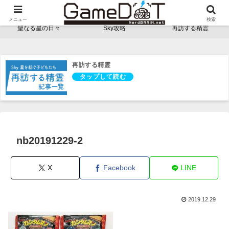
NerdBRAINゲーム支部 - ゲームドット -
メニュー
検索
聖なる星の日々
Sky攻略
再訪する精霊
再訪する精霊
nb20191229-2
X
Facebook
LINE
2019.12.29