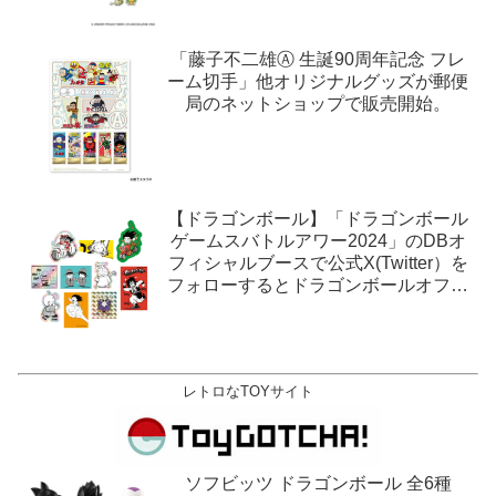
「藤子不二雄Ⓐ 生誕90周年記念 フレ
ーム切手」他オリジナルグッズが郵便
局のネットショップで販売開始。
【ドラゴンボール】「ドラゴンボール
ゲームスバトルアワー2024」のDBオ
フィシャルブースで公式X(Twitter）を
フォローするとドラゴンボールオフィ
シャルステッカーがもらえる。1月27
日,28日@ロサンゼルス。
レトロなTOYサイト
ソフビッツ ドラゴンボール 全6種