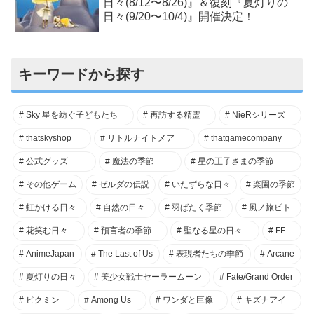
日々(8/12〜8/26)』＆復刻『夏灯りの
日々(9/20〜10/4)』開催決定！
キーワードから探す
Sky 星を紡ぐ子どもたち
再訪する精霊
NieRシリーズ
thatskyshop
リトルナイトメア
thatgamecompany
公式グッズ
魔法の季節
星の王子さまの季節
その他ゲーム
ゼルダの伝説
いたずらな日々
楽園の季節
虹かける日々
自然の日々
羽ばたく季節
風ノ旅ビト
花笑む日々
預言者の季節
聖なる星の日々
FF
AnimeJapan
The Last of Us
表現者たちの季節
Arcane
夏灯りの日々
美少女戦士セーラームーン
Fate/Grand Order
ピクミン
Among Us
ワンダと巨像
キズナアイ