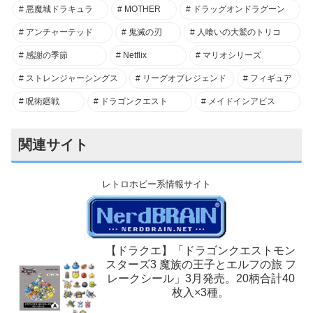
悪魔城ドラキュラ
MOTHER
ドラッグオンドラグーン
アンチャーテッド
鬼滅の刃
人喰いの大鷲のトリコ
感謝の季節
Netflix
マリオシリーズ
ストレンジャーシングス
リーグオブレジェンド
フィギュア
呪術廻戦
ドラゴンクエスト
メイドインアビス
関連サイト
レトロホビー系情報サイト
【ドラクエ】「ドラゴンクエストモン
スターズ3 魔族の王子とエルフの旅 フ
レークシール」3月発売。20柄合計40
枚入×3種。