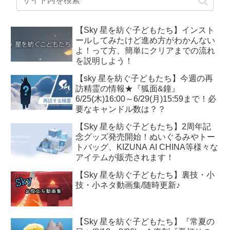
【Sky 星を紡ぐ子どもたち】インスト
ールしてみたけど進め方がわかんない
よ！って方、簡単にクリアまでの流れ
を説明しよう！
【sky 星を紡ぐ子どもたち】今週の再
訪精霊の情報★『狐面&鐘』
6/25(木)16:00～6/29(月)15:59まで！必
要なキャンドル数は？？
【Sky 星を紡ぐ子どもたち】2周年記
念グッズ発売開始！ぬいぐるみやトー
トバッグ、KIZUNA AI CHINA等様々な
アイテムが販売されます！
【Sky 星を紡ぐ子どもたち】裏技・小
技・小ネタ動画集/随時更新♪
【Sky 星を紡ぐ子どもたち】『常夏の