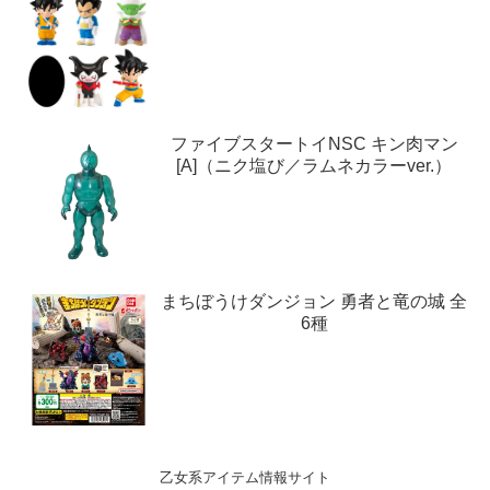
ファイブスタートイNSC キン肉マン
[A]（ニク塩び／ラムネカラーver.）
まちぼうけダンジョン 勇者と竜の城 全
6種
乙女系アイテム情報サイト