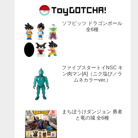
ソフビッツ ドラゴンボール
全6種
ファイブスタートイNSC キ
ン肉マン[A]（ニク塩び／ラ
ムネカラーver.）
まちぼうけダンジョン 勇者
と竜の城 全6種