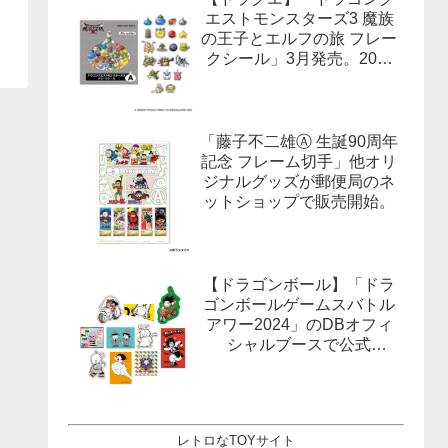
エストモンスターズ3 魔族
の王子とエルフの旅 フレー
クシール」3月発売。20柄
合計40枚入×3種。
「藤子不二雄Ⓐ 生誕90周年
記念 フレーム切手」他オリ
ジナルグッズが郵便局のネ
ットショップで販売開始。
【ドラゴンボール】「ドラ
ゴンボールゲームスバトル
アワー2024」のDBオフィ
シャルブースで公式
X(Twitter）をフォローする
とドラゴンボールオフィシ
ャルステッカーがもらえ
る。1月27日,28日@ロサン
レトロなTOYサイト
ゼルス。