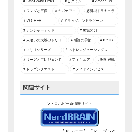
Fate/Grand Order
ピクミン
Among Us
ワンダと巨像
キズナアイ
悪魔城ドラキュラ
MOTHER
ドラッグオンドラグーン
アンチャーテッド
鬼滅の刃
人喰いの大鷲のトリコ
感謝の季節
Netflix
マリオシリーズ
ストレンジャーシングス
リーグオブレジェンド
フィギュア
呪術廻戦
ドラゴンクエスト
メイドインアビス
関連サイト
レトロホビー系情報サイト
【ドラクエ】「ドラゴンク