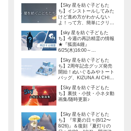
【Sky 星を紡ぐ子どもた
ち】インストールしてみた
けど進め方がわかんない
よ！って方、簡単にクリア
までの流れを説明しよう！
【sky 星を紡ぐ子どもた
ち】今週の再訪精霊の情報
★『狐面&鐘』
6/25(木)16:00～
6/29(月)15:59まで！必要な
【Sky 星を紡ぐ子どもた
キャンドル数は？？
ち】2周年記念グッズ発売
開始！ぬいぐるみやトート
バッグ、KIZUNA AI CHINA
等様々なアイテムが販売さ
【Sky 星を紡ぐ子どもた
れます！
ち】裏技・小技・小ネタ動
画集/随時更新♪
【Sky 星を紡ぐ子どもた
ち】『常夏の日々(8/12〜
8/26)』＆復刻『夏灯りの