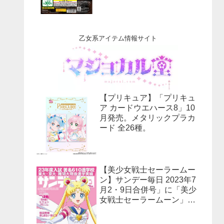
乙女系アイテム情報サイト
【プリキュア】「プリキュ
ア カードウエハース8」10
月発売。メタリックプラカ
ード 全26種。
【美少女戦士セーラームー
ン】サンデー毎日 2023年7
月2・9日合併号」に「美少
女戦士セーラームーン」30
周年特集！予約受付中！