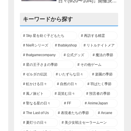
日々(9/20〜10/4)』開催決
定！
キーワードから探す
Sky 星を紡ぐ子どもたち
再訪する精霊
NieRシリーズ
thatskyshop
リトルナイトメア
thatgamecompany
公式グッズ
魔法の季節
星の王子さまの季節
その他ゲーム
ゼルダの伝説
いたずらな日々
楽園の季節
虹かける日々
自然の日々
羽ばたく季節
風ノ旅ビト
花笑む日々
預言者の季節
聖なる星の日々
FF
AnimeJapan
The Last of Us
表現者たちの季節
Arcane
夏灯りの日々
美少女戦士セーラームーン