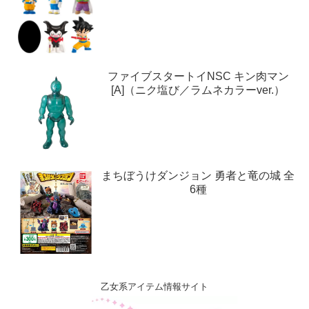
ファイブスタートイNSC キン肉マン
[A]（ニク塩び／ラムネカラーver.）
まちぼうけダンジョン 勇者と竜の城 全
6種
乙女系アイテム情報サイト