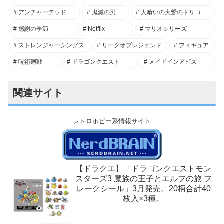
アンチャーテッド
鬼滅の刃
人喰いの大鷲のトリコ
感謝の季節
Netflix
マリオシリーズ
ストレンジャーシングス
リーグオブレジェンド
フィギュア
呪術廻戦
ドラゴンクエスト
メイドインアビス
関連サイト
レトロホビー系情報サイト
【ドラクエ】「ドラゴンクエストモン
スターズ3 魔族の王子とエルフの旅 フ
レークシール」3月発売。20柄合計40
枚入×3種。