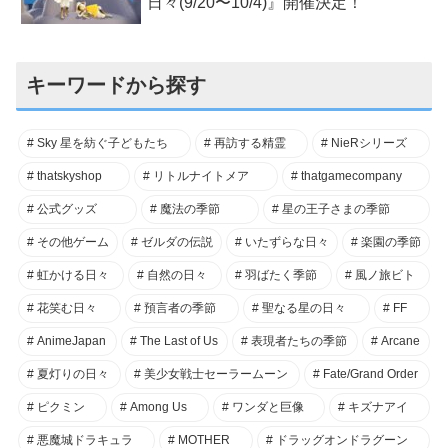
日々(9/20〜10/4)』開催決定！
キーワードから探す
Sky 星を紡ぐ子どもたち
再訪する精霊
NieRシリーズ
thatskyshop
リトルナイトメア
thatgamecompany
公式グッズ
魔法の季節
星の王子さまの季節
その他ゲーム
ゼルダの伝説
いたずらな日々
楽園の季節
虹かける日々
自然の日々
羽ばたく季節
風ノ旅ビト
花笑む日々
預言者の季節
聖なる星の日々
FF
AnimeJapan
The Last of Us
表現者たちの季節
Arcane
夏灯りの日々
美少女戦士セーラームーン
Fate/Grand Order
ピクミン
Among Us
ワンダと巨像
キズナアイ
悪魔城ドラキュラ
MOTHER
ドラッグオンドラグーン