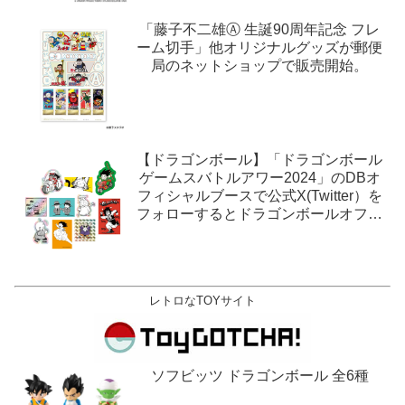
「藤子不二雄Ⓐ 生誕90周年記念 フレ
ーム切手」他オリジナルグッズが郵便
局のネットショップで販売開始。
【ドラゴンボール】「ドラゴンボール
ゲームスバトルアワー2024」のDBオ
フィシャルブースで公式X(Twitter）を
フォローするとドラゴンボールオフィ
シャルステッカーがもらえる。1月27
日,28日@ロサンゼルス。
レトロなTOYサイト
ソフビッツ ドラゴンボール 全6種