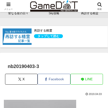
NerdBRAINゲーム支部 - ゲームドット -
メニュー
検索
聖なる星の日々
Sky攻略
再訪する精霊
再訪する精霊
nb20190403-3
X
Facebook
LINE
2019.04.03