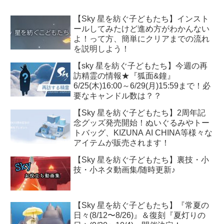
【Sky 星を紡ぐ子どもたち】インスト
ールしてみたけど進め方がわかんない
よ！って方、簡単にクリアまでの流れ
を説明しよう！
【sky 星を紡ぐ子どもたち】今週の再
訪精霊の情報★『狐面&鐘』
6/25(木)16:00～6/29(月)15:59まで！必
要なキャンドル数は？？
【Sky 星を紡ぐ子どもたち】2周年記
念グッズ発売開始！ぬいぐるみやトー
トバッグ、KIZUNA AI CHINA等様々な
アイテムが販売されます！
【Sky 星を紡ぐ子どもたち】裏技・小
技・小ネタ動画集/随時更新♪
【Sky 星を紡ぐ子どもたち】『常夏の
日々(8/12〜8/26)』＆復刻『夏灯りの